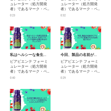
ュレーター（処方開発
ュレーター（処方開発
者）であるマーク・ペ
者）であるマーク・ペ
ダーセン博士 NDが、愛
ダーセン博士 NDが、愛
0:23
0:32
用者の皆さんから寄せ
用者の皆さんから寄せ
られたトップ10の質問に
られたトップ10の質問に
答えます
答えます
私はヘルシーな食生活を送っていますが、なぜビアビエンテを飲む必要があるのでしょうか？
今回、製品の名前がビアビエンテに変更されたのは何故ですか？
ビアビエンテ フォーミ
ビアビエンテ フォーミ
ュレーター（処方開発
ュレーター（処方開発
者）であるマーク・ペ
者）であるマーク・ペ
ダーセン博士 NDが、愛
ダーセン博士 NDが、愛
0:40
0:29
用者の皆さんから寄せ
用者の皆さんから寄せ
られたトップ10の質問に
られたトップ10の質問に
答えます
答えます