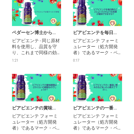
ペダーセン博士からビアビエンテに関する発表
ビアビエンテを毎日飲むことによってどのような効果が期待できますか？
ビアビエンテ - 同じ原材
ビアビエンテ フォーミ
料を使用し、品質を守
ュレーター（処方開発
り、これまで同様の効
者）であるマーク・ペ
果を提供します
ダーセン博士 NDが、愛
1:21
0:17
用者の皆さんから寄せ
られたトップ10の質問に
答えます
ビアビエンテの賞味期限はどのくらいの期間なのでしょうか？
ビアビエンテの一番良い飲み方などあったら教えて下さい。
ビアビエンテ フォーミ
ビアビエンテ フォーミ
ュレーター（処方開発
ュレーター（処方開発
者）であるマーク・ペ
者）であるマーク・ペ