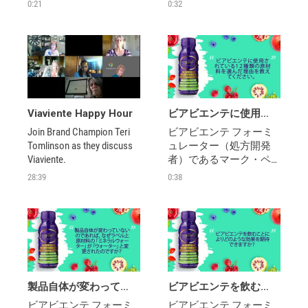
ダーセン博士 NDが、愛
ダーセン博士 NDが、愛
0:21
0:32
用者の皆さんから寄せ
用者の皆さんから寄せ
られたトップ10の質問に
られたトップ10の質問に
答えます
答えます
Viaviente Happy Hour
ビアビエンテに使用されている１２種類の原材料を選んだ理由を教えてください。
Join Brand Champion Teri 
ビアビエンテ フォーミ
Tomlinson as they discuss 
ュレーター（処方開発
Viaviente.
者）であるマーク・ペ
ダーセン博士 NDが、愛
28:39
0:38
用者の皆さんから寄せ
られたトップ10の質問に
答えます
製品自体が変わっていないのであれば、なぜラベル上原材料の「ミネラルウォーター」が「ウォーター」と変更されたのですか？
ビアビエンテを飲むことによりどのような効果を期待できますか？
ビアビエンテ フォーミ
ビアビエンテ フォーミ