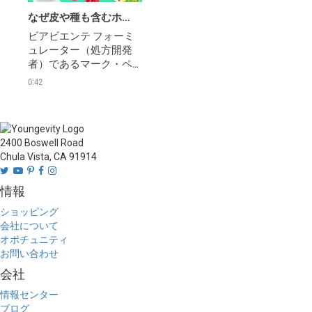
なぜ皮や種も含むホールフルーツピューレを使用することにしたのですか？
ビアビエンテ フォーミ
ュレーター（処方開発
者）であるマーク・ペ
ダーセン博士 NDが、愛
0:42
用者の皆さんから寄せ
られたトップ10の質問に
答えます
2400 Boswell Road
Chula Vista, CA 91914
情報
ショッピング
会社について
オポチュニティ
お問い合わせ
会社
情報センター
ブログ