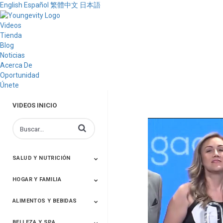
English
Español
繁體中文
日本語
Videos
Tienda
Blog
Noticias
Acerca De
Oportunidad
Únete
VIDEOS INICIO
Introduzca los conceptos de búsqueda de lo
SALUD Y NUTRICIÓN
HOGAR Y FAMILIA
Nutrición Enfocada
ProLine™
Malteadas
Productos FX
ALIMENTOS Y BEBIDAS
Hogar
BELLEZA Y SPA
Bebidas
Especias