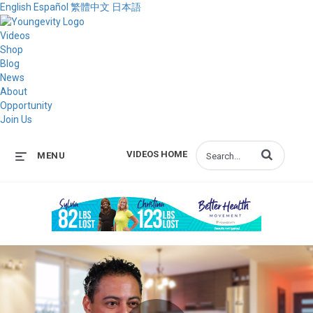
English
Español
繁體中文
日本語
Videos
Shop
Blog
News
About
Opportunity
Join Us
Enter terms to s
VIDEOS HOME
MENU