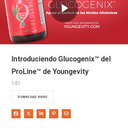
Play
Video
Introduciendo Glucogenix™ del
ProLine™ de Youngevity
1:01
DOWNLOAD VIDEO
Share on Facebook
Share on X
Share on LinkedIn
Pin on Pinterest
Share via Email