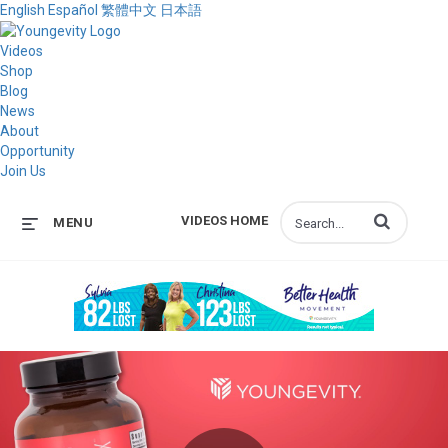
English
Español
繁體中文
日本語
Videos
Shop
Blog
News
About
Opportunity
Join Us
Enter terms to s
VIDEOS HOME
MENU