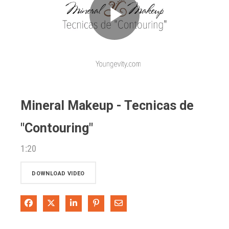
Play
Video
Mineral Makeup - Tecnicas de
"Contouring"
1:20
DOWNLOAD VIDEO
Share on Facebook
Share on X
Share on LinkedIn
Pin on Pinterest
Share via Email