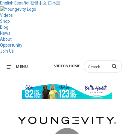
English
Español
繁體中文
日本語
Videos
Shop
Blog
News
About
Opportunity
Join Us
Enter terms to s
VIDEOS HOME
MENU