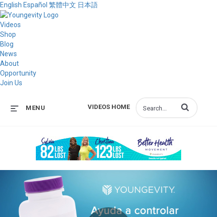
English
Español
繁體中文
日本語
Videos
Shop
Blog
News
About
Opportunity
Join Us
Enter terms to s
VIDEOS HOME
MENU