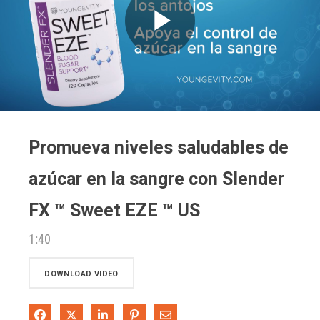
Play
Video
Promueva niveles saludables de
azúcar en la sangre con Slender
FX ™ Sweet EZE ™ US
1:40
DOWNLOAD VIDEO
Share on Facebook
Share on X
Share on LinkedIn
Pin on Pinterest
Share via Email