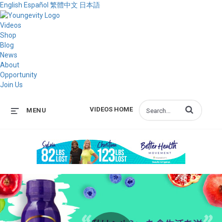
English
Español
繁體中文
日本語
Videos
Shop
Blog
News
About
Opportunity
Join Us
Enter terms to s
VIDEOS HOME
MENU