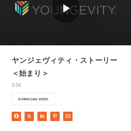
Play
Video
ヤンジェヴィティ・ストーリー
＜始まり＞
3:34
DOWNLOAD VIDEO
Share on Facebook
Share on X
Share on LinkedIn
Pin on Pinterest
Share via Email