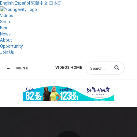
English
Español
繁體中文
日本語
Videos
Shop
Blog
News
About
Opportunity
Join Us
Enter terms to s
VIDEOS HOME
MENU