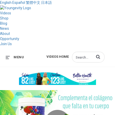
English
Español
繁體中文
日本語
Videos
Shop
Blog
News
About
Opportunity
Join Us
Enter terms to s
VIDEOS HOME
MENU