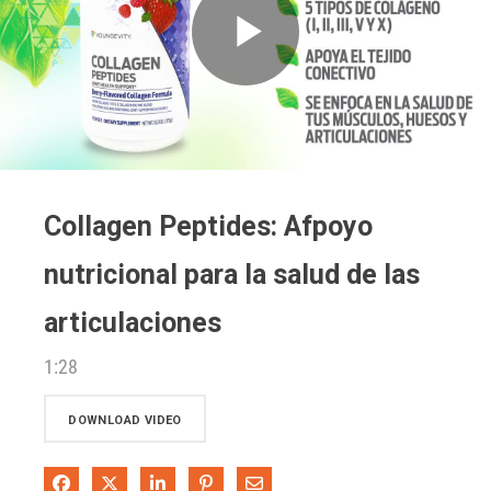
Play
Video
Collagen Peptides: Afpoyo
nutricional para la salud de las
articulaciones
1:28
DOWNLOAD VIDEO
Share on Facebook
Share on X
Share on LinkedIn
Pin on Pinterest
Share via Email