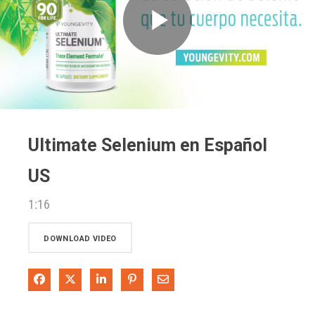
Play
Video
Ultimate Selenium en Español
US
1:16
DOWNLOAD VIDEO
Share on Facebook
Share on X
Share on LinkedIn
Pin on Pinterest
Share via Email