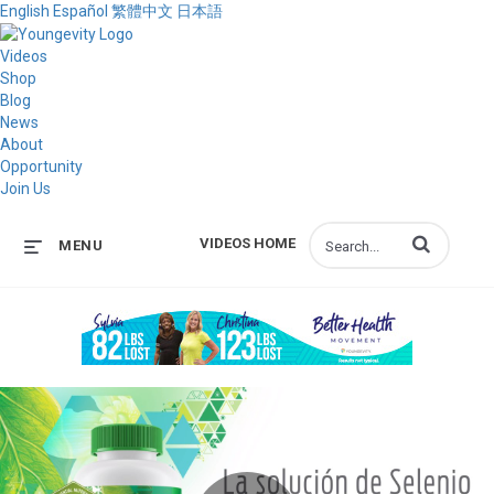
English
Español
繁體中文
日本語
Videos
Shop
Blog
News
About
Opportunity
Join Us
Enter terms to s
VIDEOS HOME
MENU